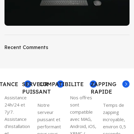
Recent Comments
STANCE
SERVEUR
COMPATIBILITE
ZAPPING
PUISSANT
RAPIDE
Assistance
Nos offres
24h/24 et
sont
Notre
Temps de
7j/7.
compatible
serveur
zapping
Assistance
avec MAG,
puissant et
incroyable,
d’installation
Android, iOS,
performant
environ 0,5
et
XBMC /
pour vous
seconde