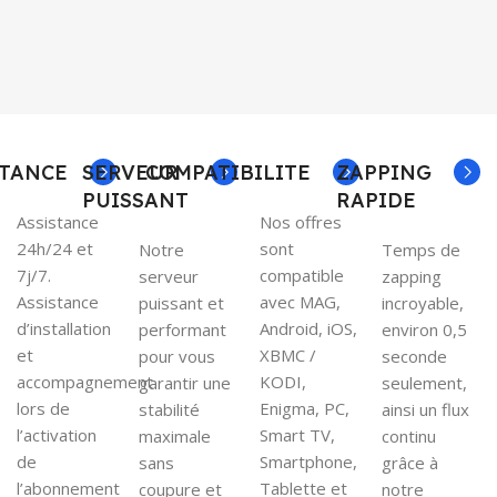
STANCE
SERVEUR
COMPATIBILITE
ZAPPING
PUISSANT
RAPIDE
Assistance
Nos offres
24h/24 et
sont
Notre
Temps de
7j/7.
compatible
serveur
zapping
Assistance
avec MAG,
puissant et
incroyable,
d’installation
Android, iOS,
performant
environ 0,5
et
XBMC /
pour vous
seconde
accompagnement
KODI,
garantir une
seulement,
lors de
Enigma, PC,
stabilité
ainsi un flux
l’activation
Smart TV,
maximale
continu
de
Smartphone,
sans
grâce à
l’abonnement
Tablette et
coupure et
notre