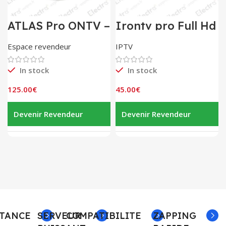
ATLAS Pro ONTV –
Irontv pro Full Hd
Panel de 10
Espace revendeur
IPTV
In stock
In stock
125.00
€
45.00
€
Devenir Revendeur
Devenir Revendeur
STANCE
SERVEUR
COMPATIBILITE
ZAPPING