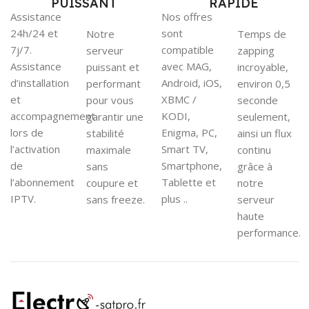
PUISSANT
RAPIDE
Assistance
Nos offres
24h/24 et
sont
Notre
Temps de
7j/7.
compatible
serveur
zapping
Assistance
avec MAG,
puissant et
incroyable,
d’installation
Android, iOS,
performant
environ 0,5
et
XBMC /
pour vous
seconde
accompagnement
KODI,
garantir une
seulement,
lors de
Enigma, PC,
stabilité
ainsi un flux
l’activation
Smart TV,
maximale
continu
de
Smartphone,
sans
grâce à
l’abonnement
Tablette et
coupure et
notre
IPTV.
plus ..
sans freeze.
serveur
haute
performance.